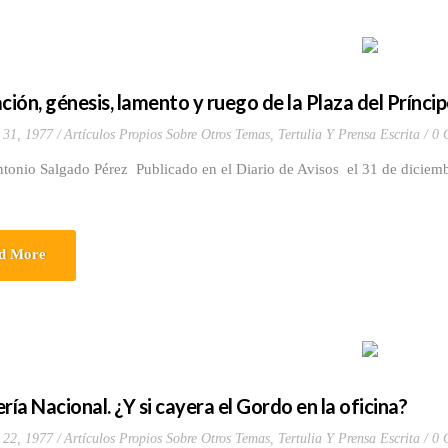
ción, génesis, lamento y ruego de la Plaza del Prínci
 31, 1977
Artículos Propios Sobre Otros Temas
,
Tertulia Y Prensa Escrita
0 
ntonio Salgado Pérez Publicado en el Diario de Avisos el 31 de dicie
d More
ría Nacional. ¿Y si cayera el Gordo en la oficina?
 22, 1977
Artículos Propios Sobre Otros Temas
,
Tertulia Y Prensa Escrita
0 