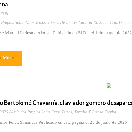
ana.
 2026
s Propios Sobre Otros Temas
,
Bienes De Interés Cultural En Santa Cruz De Tene
osé Manuel Ledesma Alonso Publicado en El Día el 1 de mayo de 2022.y
d More
o Bartolomé Chavarría. el aviador gomero desapareci
 2026
Artículos Propios Sobre Otros Temas
,
Tertulia Y Prensa Escrita
rlos Pérez Simancas Publicado en esta página el 25 de junio de 2026