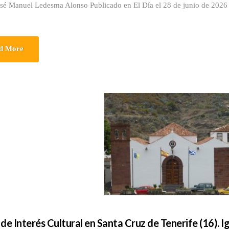
osé Manuel Ledesma Alonso Publicado en El Día el 28 de junio de 2026
d More
 de Interés Cultural en Santa Cruz de Tenerife (16). I