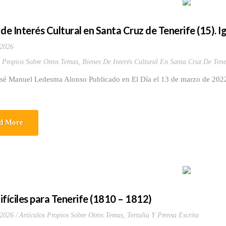
 de Interés Cultural en Santa Cruz de Tenerife (15). I
 2026
s Propios Sobre Otros Temas
,
Bienes De Interés Cultural En Santa Cruz De Tene
osé Manuel Ledesma Alonso Publicado en El Día el 13 de marzo de 2022 
d More
ifíciles para Tenerife (1810 – 1812)
 2026
Artículos Propios Sobre Otros Temas
,
Tertulia Y Prensa Escrita