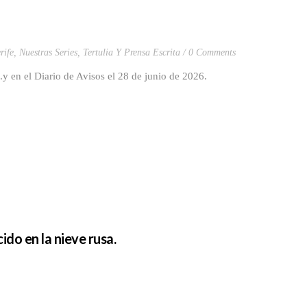
rife
,
Nuestras Series
,
Tertulia Y Prensa Escrita
0 Comments
 en el Diario de Avisos el 28 de junio de 2026.
do en la nieve rusa.