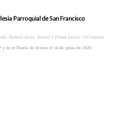
glesia Parroquial de San Francisco
rife
,
Nuestras Series
,
Tertulia Y Prensa Escrita
0 Comments
y en el Diario de Avisos el 14 de junio de 2026