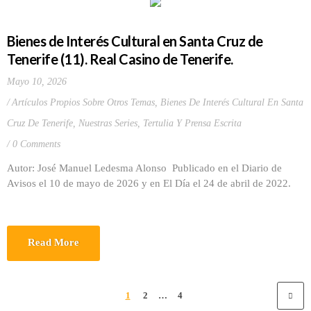
Bienes de Interés Cultural en Santa Cruz de
Tenerife (11). Real Casino de Tenerife.
Mayo 10, 2026
Artículos Propios Sobre Otros Temas
,
Bienes De Interés Cultural En Santa
Cruz De Tenerife
,
Nuestras Series
,
Tertulia Y Prensa Escrita
0 Comments
Autor: José Manuel Ledesma Alonso Publicado en el Diario de
Avisos el 10 de mayo de 2026 y en El Día el 24 de abril de 2022.
Read More
1
2
…
4