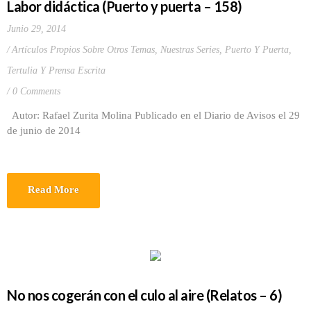
Labor didáctica (Puerto y puerta – 158)
Junio 29, 2014
Artículos Propios Sobre Otros Temas
,
Nuestras Series
,
Puerto Y Puerta
,
Tertulia Y Prensa Escrita
0 Comments
Autor: Rafael Zurita Molina Publicado en el Diario de Avisos el 29
de junio de 2014
Read More
No nos cogerán con el culo al aire (Relatos – 6)