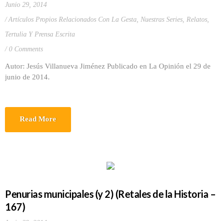
Junio 29, 2014
Artículos Propios Relacionados Con La Gesta
,
Nuestras Series
,
Relatos
,
Tertulia Y Prensa Escrita
0 Comments
Autor: Jesús Villanueva Jiménez Publicado en La Opinión el 29 de
junio de 2014.
Read More
Penurias municipales (y 2) (Retales de la Historia –
167)