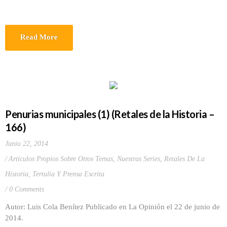
Read More
Penurias municipales (1) (Retales de la Historia –
166)
Junio 22, 2014
Artículos Propios Sobre Otros Temas
,
Nuestras Series
,
Retales De La
Historia
,
Tertulia Y Prensa Escrita
0 Comments
Autor: Luis Cola Benítez Publicado en La Opinión el 22 de junio de
2014.