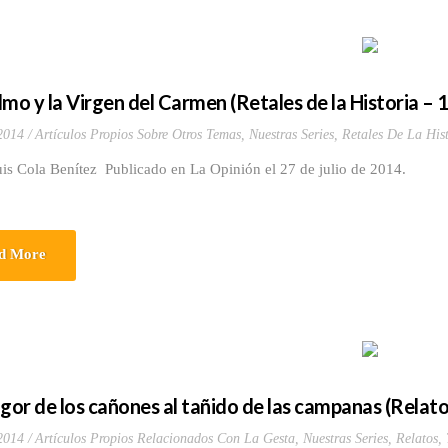
lmo y la Virgen del Carmen (Retales de la Historia – 
 2014
Artículos Propios Sobre Otros Temas
,
Nuestras Series
,
Retales De La Hist
uis Cola Benítez Publicado en La Opinión el 27 de julio de 2014.
d More
agor de los cañones al tañido de las campanas (Relato
 2014
Artículos Propios Relacionados Con La Gesta
,
Nuestras Series
,
Relatos
,