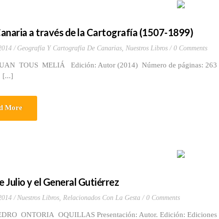
anaria a través de la Cartografía (1507-1899)
 2014
Geografía Y Cartografía De Canarias
,
Nuestros Libros
0 Comments
JUAN TOUS MELIÁ Edición: Autor (2014) Número de páginas: 26
[...]
d More
e Julio y el General Gutiérrez
 2014
Nuestros Libros
,
Relacionados Con La Gesta
0 Comments
EDRO ONTORIA OQUILLAS Presentación: Autor. Edición: Ediciones Id