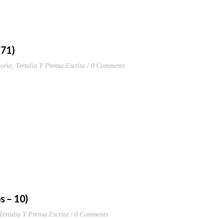
171)
oria
,
Tertulia Y Prensa Escrita
0 Comments
s – 10)
Tertulia Y Prensa Escrita
0 Comments