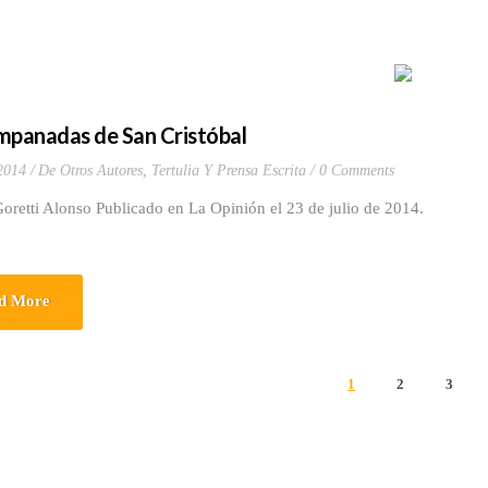
mpanadas de San Cristóbal
 2014
De Otros Autores
,
Tertulia Y Prensa Escrita
0 Comments
oretti Alonso Publicado en La Opinión el 23 de julio de 2014.
d More
1
2
3