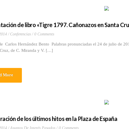
tación de libro «Tigre 1797. Cañonazos en Santa Cr
 2014
Conferencias
0 Comments
de Carlos Hernández Bento Palabras pronunciadas el 24 de julio de 201
 Cruz, de C. Miranda y V. […]
d More
ración de los últimos hitos en la Plaza de España
 2014
Asuntos De Interés Pasados
0 Comments