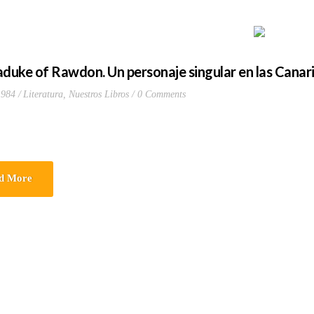
uke of Rawdon. Un personaje singular en las Canaria
1984
Literatura
,
Nuestros Libros
0 Comments
d More