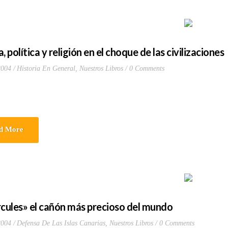
, política y religión en el choque de las civilizaciones
2004
Historia En General
,
Nuestros Libros
0 Comments
d More
rcules» el cañón más precioso del mundo
2004
Defensa De Las Islas Canarias
,
Nuestros Libros
0 Comments