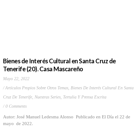
Bienes de Interés Cultural en Santa Cruz de
Tenerife (20). Casa Mascareño
Mayo 22, 2022
Artículos Propios Sobre Otros Temas
,
Bienes De Interés Cultural En Santa
Cruz De Tenerife
,
Nuestras Series
,
Tertulia Y Prensa Escrita
0 Comments
Autor: José Manuel Ledesma Alonso Publicado en El Día el 22 de
mayo de 2022.