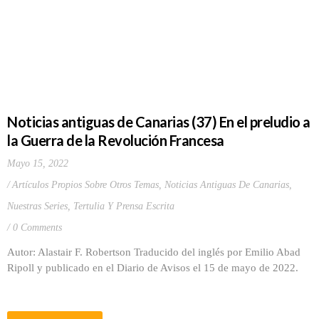
Noticias antiguas de Canarias (37) En el preludio a
la Guerra de la Revolución Francesa
Mayo 15, 2022
Artículos Propios Sobre Otros Temas
,
Noticias Antiguas De Canarias
,
Nuestras Series
,
Tertulia Y Prensa Escrita
0 Comments
Autor: Alastair F. Robertson Traducido del inglés por Emilio Abad
Ripoll y publicado en el Diario de Avisos el 15 de mayo de 2022.