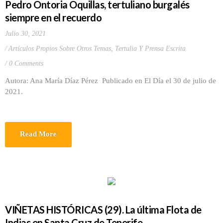
Pedro Ontoria Oquillas, tertuliano burgalés
siempre en el recuerdo
Julio 30, 2021
Artículos Propios Sobre Otros Temas
,
Tertulia Y Prensa Escrita
0 Comments
Autora: Ana María Díaz Pérez Publicado en El Día el 30 de julio de
2021.
Read More
VIÑETAS HISTÓRICAS (29). La última Flota de
Indias en Santa Cruz de Tenerife