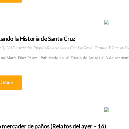
ando la Historia de Santa Cruz
e 3, 2017
Artículos Propios Relacionados Con La Gesta
,
Tertulia Y Prensa Esc
Ana María Díaz Pérez Publicado en el Diario de Avisos el 3 de septi
d More
so mercader de paños (Relatos del ayer – 16)