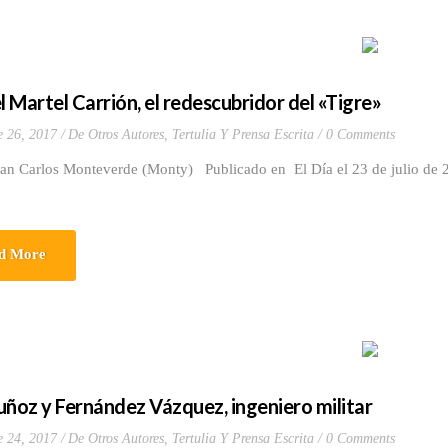
 Martel Carrión, el redescubridor del «Tigre»
e 26, 2017
De Otros Autores
,
Tertulia Y Prensa Escrita
0 Comments
uan Carlos Monteverde (Monty) Publicado en El Día el 23 de julio de
d More
uñoz y Fernández Vázquez, ingeniero militar
e 24, 2017
De Otros Autores
,
Tertulia Y Prensa Escrita
0 Comments