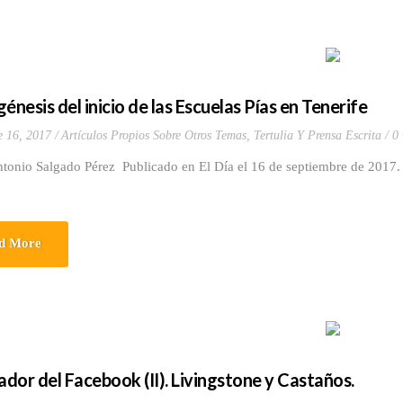
énesis del inicio de las Escuelas Pías en Tenerife
e 16, 2017
Artículos Propios Sobre Otros Temas
,
Tertulia Y Prensa Escrita
0
ntonio Salgado Pérez Publicado en El Día el 16 de septiembre de 2017.
d More
rador del Facebook (II). Livingstone y Castaños.