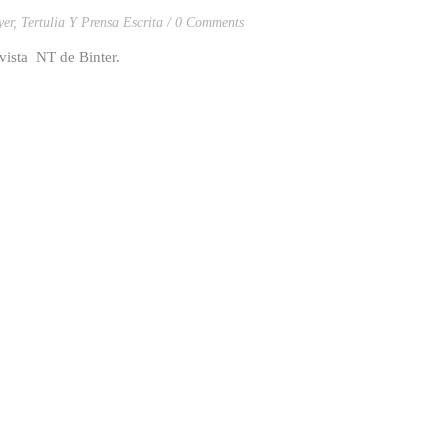
yer
,
Tertulia Y Prensa Escrita
0 Comments
evista NT de Binter.