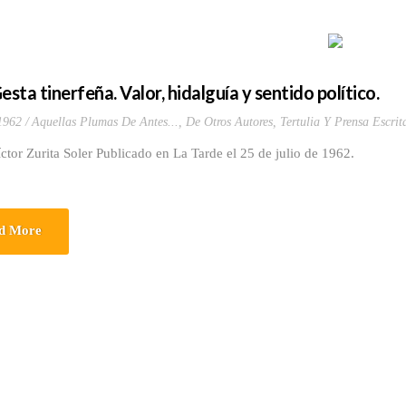
esta tinerfeña. Valor, hidalguía y sentido político.
 1962
Aquellas Plumas De Antes...
,
De Otros Autores
,
Tertulia Y Prensa Escrit
ctor Zurita Soler Publicado en La Tarde el 25 de julio de 1962.
d More