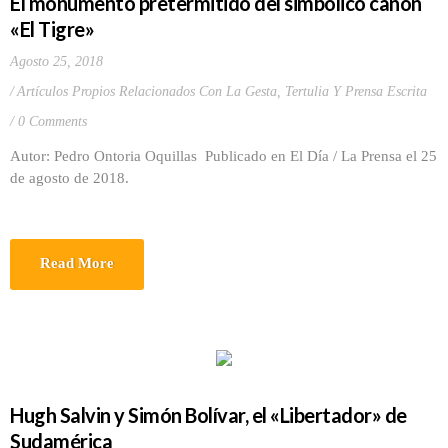
El monumento pretermitido del simbólico cañón
«El Tigre»
Agosto 25, 2018
Artículos Propios Relacionados Con La Gesta
,
Tertulia Y Prensa Escrita
0 Comments
Autor: Pedro Ontoria Oquillas Publicado en El Día / La Prensa el 25
de agosto de 2018.
Read More
Hugh Salvin y Simón Bolívar, el «Libertador» de
Sudamérica