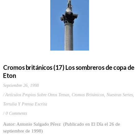
Cromos británicos (17) Los sombreros de copa de
Eton
Septiembre 26, 1998
Artículos Propios Sobre Otros Temas
,
Cromos Británicos
,
Nuestras Series
,
Tertulia Y Prensa Escrita
0 Comments
Autor: Antonio Salgado Pérez (Publicado en El Día el 26 de
septiembre de 1998)