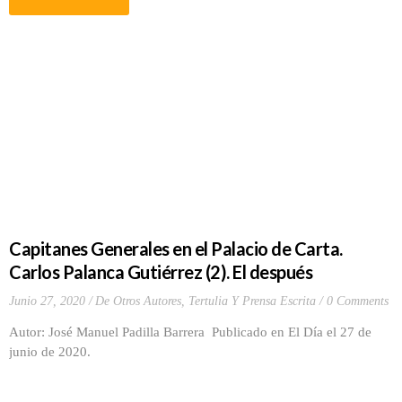
Capitanes Generales en el Palacio de Carta.
Carlos Palanca Gutiérrez (2). El después
Junio 27, 2020
De Otros Autores
,
Tertulia Y Prensa Escrita
0 Comments
Autor: José Manuel Padilla Barrera Publicado en El Día el 27 de
junio de 2020.