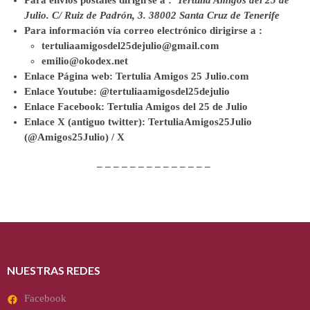
Para envíos postales dirigirse a :
Tertulia Amigos del 25 de
Julio. C/ Ruiz de Padrón, 3. 38002 Santa Cruz de Tenerife
Para información vía correo electrónico dirigirse a :
tertuliaamigosdel25dejulio@gmail.com
emilio@okodex.net
Enlace Página web:
Tertulia Amigos 25 Julio.com
Enlace Youtube:
@tertuliaamigosdel25dejulio
Enlace Facebook:
Tertulia Amigos del 25 de Julio
Enlace X (antiguo twitter):
TertuliaAmigos25Julio
(@Amigos25Julio) /
X
– – – – – – – – – – – – – –
NUESTRAS REDES
Facebook