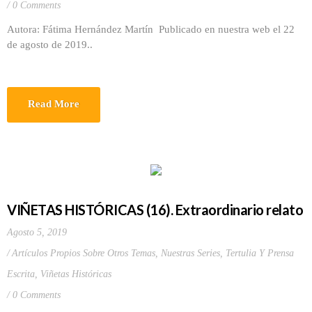
0 Comments
Autora: Fátima Hernández Martín Publicado en nuestra web el 22
de agosto de 2019..
Read More
VIÑETAS HISTÓRICAS (16). Extraordinario relato
Agosto 5, 2019
Artículos Propios Sobre Otros Temas
,
Nuestras Series
,
Tertulia Y Prensa
Escrita
,
Viñetas Históricas
0 Comments