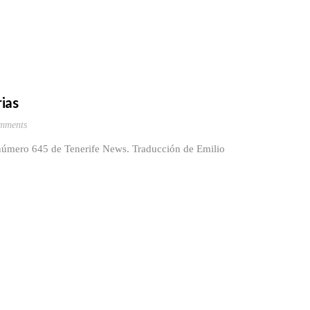
ias
mments
l número 645 de Tenerife News. Traducción de Emilio