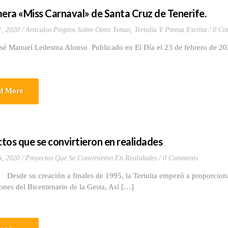
mera «Miss Carnaval» de Santa Cruz de Tenerife.
1, 2020
Artículos Propios Sobre Otros Temas
,
Tertulia Y Prensa Escrita
0 Co
osé Manuel Ledesma Alonso Publicado en El Día el 23 de febrero de 2
d More
tos que se convirtieron en realidades
6, 2020
Proyectos Que Se Convirtieron En Realidades
0 Comments
 creación a finales de 1995, la Tertulia empezó a proporcionar i
ones del Bicentenario de la Gesta, Así […]