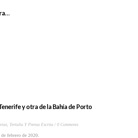
era…
Tenerife y otra de la Bahía de Porto
rias
,
Tertulia Y Prensa Escrita
0 Comments
2 de febrero de 2020.