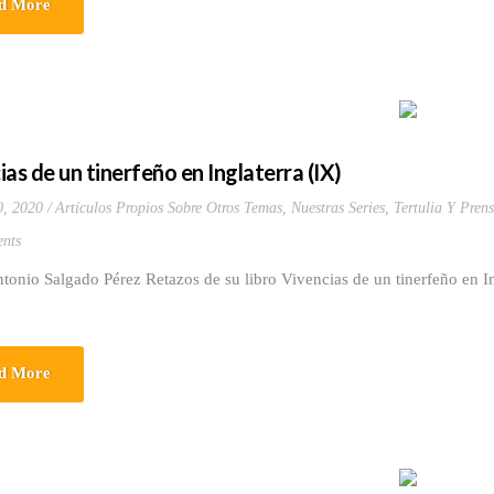
d More
ias de un tinerfeño en Inglaterra (IX)
0, 2020
Artículos Propios Sobre Otros Temas
,
Nuestras Series
,
Tertulia Y Prens
nts
tonio Salgado Pérez Retazos de su libro Vivencias de un tinerfeño en 
d More