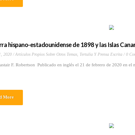
rra hispano-estadounidense de 1898 y las Islas Canar
1, 2020
Artículos Propios Sobre Otros Temas
,
Tertulia Y Prensa Escrita
0 Co
astair F. Robertson Publicado en inglés el 21 de febrero de 2020 en e
d More