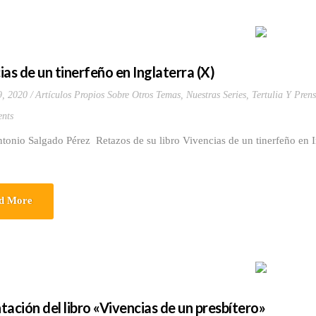
ias de un tinerfeño en Inglaterra (X)
9, 2020
Artículos Propios Sobre Otros Temas
,
Nuestras Series
,
Tertulia Y Prens
nts
ntonio Salgado Pérez Retazos de su libro Vivencias de un tinerfeño en
d More
tación del libro «Vivencias de un presbítero»