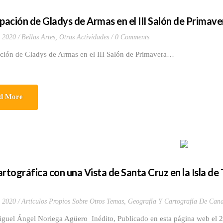
ipación de Gladys de Armas en el III Salón de Primav
, 2020
Bellas Artes
,
Otras Actividades
0 Comments
ación de Gladys de Armas en el III Salón de Primavera…
d More
artográfica con una Vista de Santa Cruz en la Isla de 
, 2020
Artículos Propios Sobre Otros Temas
,
Geografía Y Cartografía De Cana
iguel Ángel Noriega Agüero Inédito, Publicado en esta página web el 