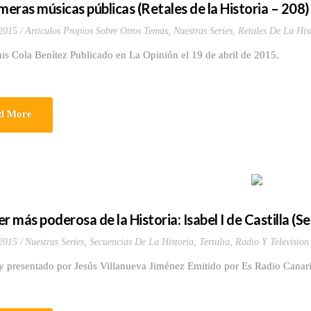
imeras músicas públicas (Retales de la Historia – 208)
 2015
Artículos Propios Sobre Otros Temas
,
Nuestras Series
,
Retales De La His
is Cola Benítez Publicado en La Opinión el 19 de abril de 2015.
d More
r más poderosa de la Historia: Isabel I de Castilla (Se
 2015
Nuestras Series
,
Secuencias De La Historia
,
Tertulia, Radio Y Television
y presentado por Jesús Villanueva Jiménez Emitido por Es Radio Canari