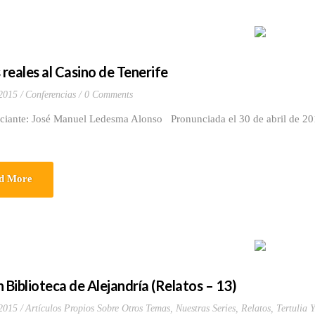
 reales al Casino de Tenerife
 2015
Conferencias
0 Comments
ciante: José Manuel Ledesma Alonso Pronunciada el 30 de abril de 201
d More
n Biblioteca de Alejandría (Relatos – 13)
 2015
Artículos Propios Sobre Otros Temas
,
Nuestras Series
,
Relatos
,
Tertulia 