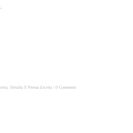
15.
toria
,
Tertulia Y Prensa Escrita
0 Comments