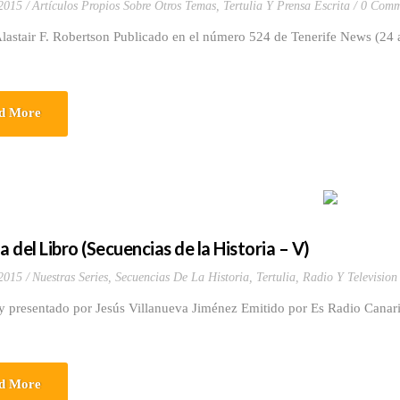
 2015
Artículos Propios Sobre Otros Temas
,
Tertulia Y Prensa Escrita
0 Comm
lastair F. Robertson Publicado en el número 524 de Tenerife News (24 
d More
a del Libro (Secuencias de la Historia – V)
 2015
Nuestras Series
,
Secuencias De La Historia
,
Tertulia, Radio Y Television
y presentado por Jesús Villanueva Jiménez Emitido por Es Radio Canari
d More