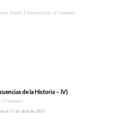
toria
,
Tertulia Y Prensa Escrita
0 Comments
cuencias de la Historia – IV)
0 Comments
as el 17 de abril de 2015