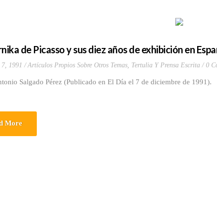
rnika de Picasso y sus diez años de exhibición en Esp
 7, 1991
Artículos Propios Sobre Otros Temas
,
Tertulia Y Prensa Escrita
0 C
tonio Salgado Pérez (Publicado en El Día el 7 de diciembre de 1991).
d More