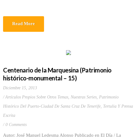
Read More
Centenario de la Marquesina (Patrimonio
histórico-monumental – 15)
Diciembre 15, 2013
Artículos Propios Sobre Otros Temas
,
Nuestras Series
,
Patrimonio
Histórico Del Puerto-Ciudad De Santa Cruz De Tenerife
,
Tertulia Y Prensa
Escrita
0 Comments
Autor: José Manuel Ledesma Alonso Publicado en El Día / La