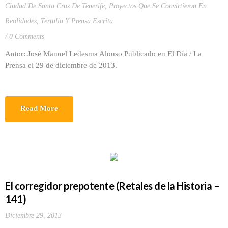
Ciudad De Santa Cruz De Tenerife
,
Proyectos Que Se Convirtieron En
Realidades
,
Tertulia Y Prensa Escrita
0 Comments
Autor: José Manuel Ledesma Alonso Publicado en El Día / La
Prensa el 29 de diciembre de 2013.
Read More
El corregidor prepotente (Retales de la Historia –
141)
Diciembre 29, 2013