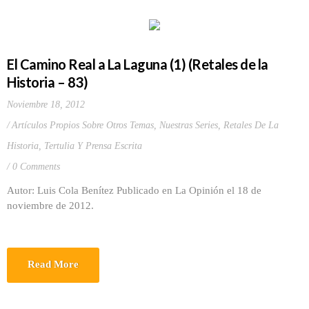
El Camino Real a La Laguna (1) (Retales de la
Historia – 83)
Noviembre 18, 2012
Artículos Propios Sobre Otros Temas
,
Nuestras Series
,
Retales De La
Historia
,
Tertulia Y Prensa Escrita
0 Comments
Autor: Luis Cola Benítez Publicado en La Opinión el 18 de
noviembre de 2012.
Read More