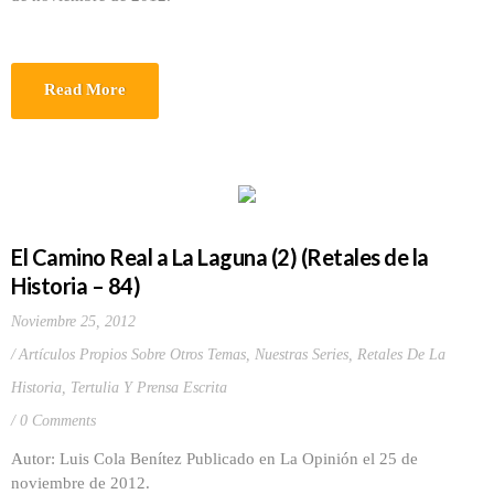
Read More
El Camino Real a La Laguna (2) (Retales de la
Historia – 84)
Noviembre 25, 2012
Artículos Propios Sobre Otros Temas
,
Nuestras Series
,
Retales De La
Historia
,
Tertulia Y Prensa Escrita
0 Comments
Autor: Luis Cola Benítez Publicado en La Opinión el 25 de
noviembre de 2012.