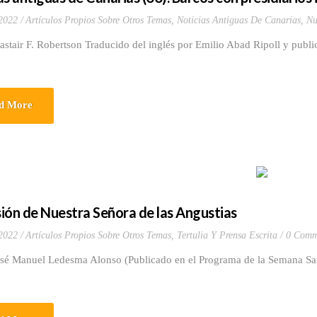
 2022
Artículos Propios Sobre Otros Temas
,
Noticias Antiguas De Canarias
,
Nu
astair F. Robertson Traducido del inglés por Emilio Abad Ripoll y public
d More
ión de Nuestra Señora de las Angustias
 2022
Artículos Propios Sobre Otros Temas
,
Tertulia Y Prensa Escrita
0 Comm
osé Manuel Ledesma Alonso (Publicado en el Programa de la Semana San