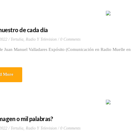
 nuestro de cada día
 2022
Tertulia, Radio Y Television
0 Comments
de Juan Manuel Valladares Expósito (Comunicación en Radio Muelle en 
d More
magen o mil palabras?
 2022
Tertulia, Radio Y Television
0 Comments