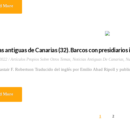
d More
s antiguas de Canarias (32). Barcos con presidiarios i
 2022
Artículos Propios Sobre Otros Temas
,
Noticias Antiguas De Canarias
,
Nu
astair F. Robertson Traducido del inglés por Emilio Abad Ripoll y public
d More
1
2