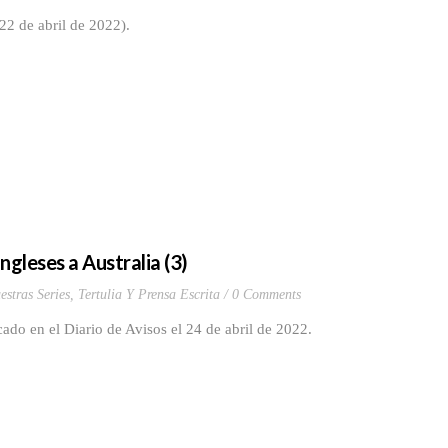
2 de abril de 2022).
ngleses a Australia (3)
estras Series
,
Tertulia Y Prensa Escrita
0 Comments
ado en el Diario de Avisos el 24 de abril de 2022.