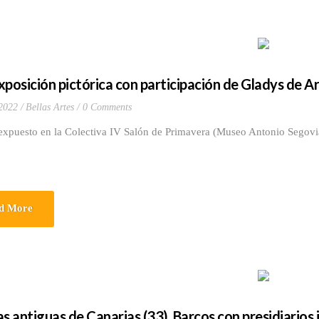
xposición pictórica con participación de Gladys de 
 2022
Bellas Artes
0 Comments
xpuesto en la Colectiva IV Salón de Primavera (Museo Antonio Segovia L
d More
s antiguas de Canarias (33). Barcos con presidiarios i