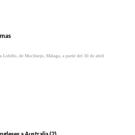
Armas
obillo, de Moclinejo, Málaga, a partir del 30 de abril
ngleses a Australia (2)