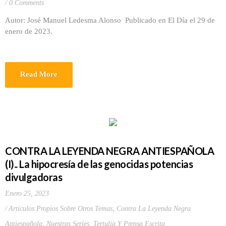
0 Comments
Autor: José Manuel Ledesma Alonso Publicado en El Día el 29 de
enero de 2023.
Read More
CONTRA LA LEYENDA NEGRA ANTIESPAÑOLA
(I).. La hipocresía de las genocidas potencias
divulgadoras
Enero 25, 2023
Artículos Propios Sobre Otros Temas
,
Contra La Leyenda Negra
Antiespañola
,
Nuestras Series
,
Tertulia Y Prensa Escrita