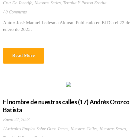
Cruz De Tenerife
,
Nuestras Series
,
Tertulia Y Prensa Escrita
0 Comments
Autor: José Manuel Ledesma Alonso Publicado en El Día el 22 de
enero de 2023.
Read More
El nombre de nuestras calles (17) Andrés Orozco
Batista
Enero 22, 2023
Artículos Propios Sobre Otros Temas
,
Nuestras Calles
,
Nuestras Series
,