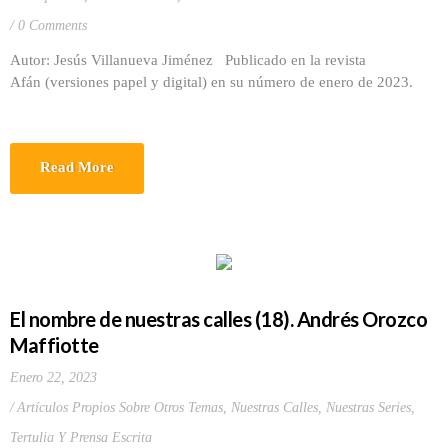
0 Comments
Autor: Jesús Villanueva Jiménez Publicado en la revista
Afán (versiones papel y digital) en su número de enero de 2023.
Read More
El nombre de nuestras calles (18). Andrés Orozco
Maffiotte
Enero 22, 2023
Artículos Propios Sobre Otros Temas
,
Nuestras Calles
,
Nuestras Series
,
Tertulia Y Prensa Escrita