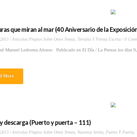
ras que miran al mar (40 Aniversario de la Exposición 
 2013
Artículos Propios Sobre Otros Temas
,
Tertulia Y Prensa Escrita
0 Comm
osé Manuel Ledesma Alonso Publicado en El Día / La Prensa los días 
d More
y descarga (Puerto y puerta – 111)
 2013
Artículos Propios Sobre Otros Temas
,
Nuestras Series
,
Puerto Y Puerta
,