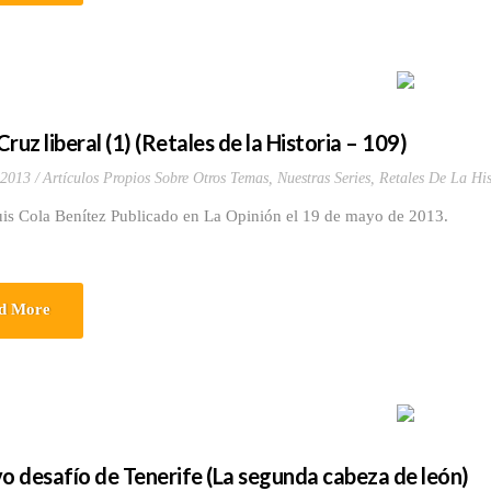
ruz liberal (1) (Retales de la Historia – 109)
 2013
Artículos Propios Sobre Otros Temas
,
Nuestras Series
,
Retales De La His
uis Cola Benítez Publicado en La Opinión el 19 de mayo de 2013.
d More
vo desafío de Tenerife (La segunda cabeza de león)