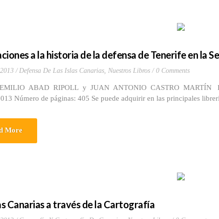
ciones a la historia de la defensa de Tenerife en la
 2013
Defensa De Las Islas Canarias
,
Nuestros Libros
0 Comments
: EMILIO ABAD RIPOLL y JUAN ANTONIO CASTRO MARTÍN Edicione
13 Número de páginas: 405 Se puede adquirir en las principales librería
d More
as Canarias a través de la Cartografía