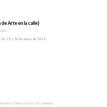
de Arte en la calle)
ents
9, 16, 23 y 30 de mayo de 2013.
Tertulia Y Prensa Escrita
0 Comments