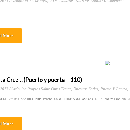
 2013
Geografía Y Cartografía De Canarias
,
Nuestros Libros
0 Comments
d More
ta Cruz… (Puerto y puerta – 110)
 2013
Artículos Propios Sobre Otros Temas
,
Nuestras Series
,
Puerto Y Puerta
,
fael Zurita Molina Publicado en el Diario de Avisos el 19 de mayo de 2
d More