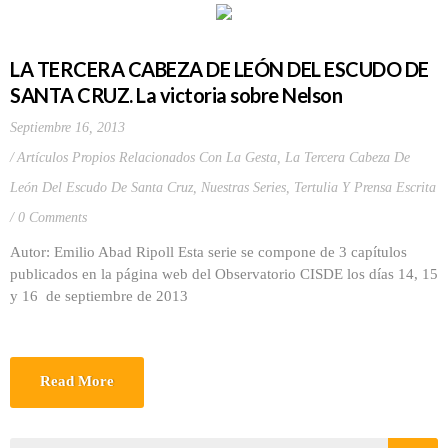
LA TERCERA CABEZA DE LEÓN DEL ESCUDO DE
SANTA CRUZ. La victoria sobre Nelson
Septiembre 16, 2013
Artículos Propios Relacionados Con La Gesta
,
La Tercera Cabeza De
León Del Escudo De Santa Cruz
,
Nuestras Series
,
Tertulia Y Prensa Escrita
0 Comments
Autor: Emilio Abad Ripoll Esta serie se compone de 3 capítulos
publicados en la página web del Observatorio CISDE los días 14, 15
y 16 de septiembre de 2013
Read More