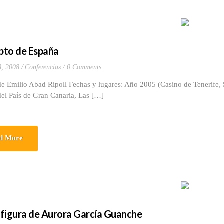
pto de España
8, 2008
Conferencias
0 Comments
de Emilio Abad Ripoll Fechas y lugares: Año 2005 (Casino de Tenerife,
el País de Gran Canaria, Las […]
d More
a figura de Aurora García Guanche