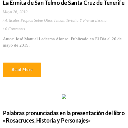
La Ermita de San Telmo de Santa Cruz de Tenerife
Mayo 26, 2019
Artículos Propios Sobre Otros Temas
,
Tertulia Y Prensa Escrita
0 Comments
Autor: José Manuel Ledesma Alonso Publicado en El Día el 26 de
mayo de 2019.
Read More
Palabras pronunciadas en la presentación del libro
«Rosacruces, Historia y Personajes»