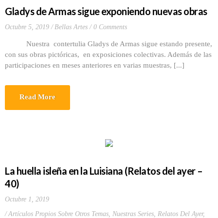
Gladys de Armas sigue exponiendo nuevas obras
Octubre 5, 2019
Bellas Artes
0 Comments
Nuestra contertulia Gladys de Armas sigue estando presente,
con sus obras pictóricas, en exposiciones colectivas. Además de las
participaciones en meses anteriores en varias muestras, [...]
Read More
La huella isleña en la Luisiana (Relatos del ayer –
40)
Octubre 1, 2019
Artículos Propios Sobre Otros Temas
,
Nuestras Series
,
Relatos Del Ayer
,