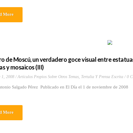
d More
ro de Moscú, un verdadero goce visual entre estatuas,
as y mosaicos (III)
 1, 2008
Artículos Propios Sobre Otros Temas
,
Tertulia Y Prensa Escrita
0 C
ntonio Salgado Pérez Publicado en El Día el 1 de noviembre de 2008
d More