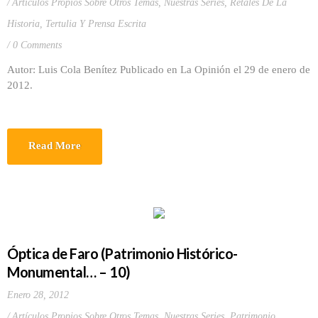
Artículos Propios Sobre Otros Temas
,
Nuestras Series
,
Retales De La
Historia
,
Tertulia Y Prensa Escrita
0 Comments
Autor: Luis Cola Benítez Publicado en La Opinión el 29 de enero de
2012.
Read More
Óptica de Faro (Patrimonio Histórico-
Monumental… – 10)
Enero 28, 2012
Artículos Propios Sobre Otros Temas
,
Nuestras Series
,
Patrimonio