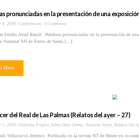
as pronunciadas en la presentación de una exposició
e 4, 2018
Conferencias
0 Comments
e Emilio Abad Ripoll Palabras pronunciadas en la presentación de una 
de Amistad XII de Enero de Santa […]
d More
acer del Real de Las Palmas (Relatos del ayer – 27)
e 1, 2018
Artículos Propios Sobre Otros Temas
,
Nuestras Series
,
Relatos Del A
esús Villanueva Jiménez Publicado en la revista NT de Binter en su nú