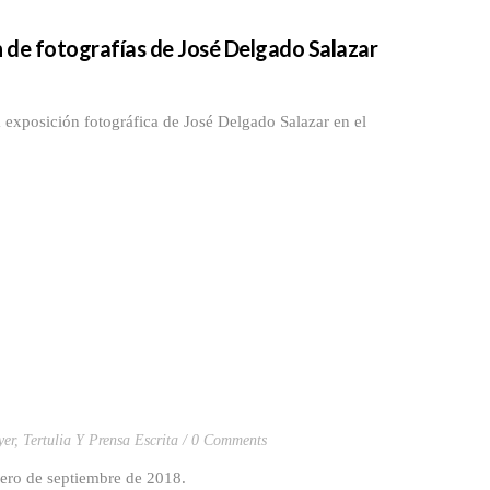
n de fotografías de José Delgado Salazar
exposición fotográfica de José Delgado Salazar en el
yer
,
Tertulia Y Prensa Escrita
0 Comments
mero de septiembre de 2018.