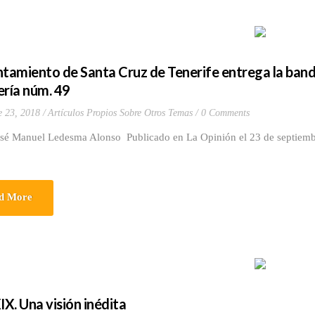
ntamiento de Santa Cruz de Tenerife entrega la ban
ería núm. 49
e 23, 2018
Artículos Propios Sobre Otros Temas
0 Comments
osé Manuel Ledesma Alonso Publicado en La Opinión el 23 de septiem
d More
IX. Una visión inédita