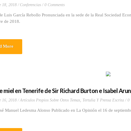
e 18, 2018
Conferencias
0 Comments
e Luis García Rebollo Pronunciada en la sede de la Real Sociedad Econ
re de 2018.
d More
e miel en Tenerife de Sir Richard Burton e Isabel Arun
e 16, 2018
Artículos Propios Sobre Otros Temas
,
Tertulia Y Prensa Escrita
0
osé Manuel Ledesma Alonso Publicado en La Opinión el 16 de septiemb