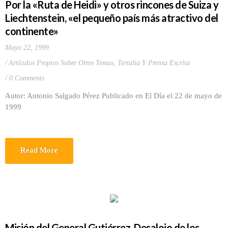
Por la «Ruta de Heidi» y otros rincones de Suiza y
Liechtenstein, «el pequeño país más atractivo del
continente»
Mayo 22, 1999
Artículos Propios Sobre Otros Temas
,
Tertulia Y Prensa Escrita
0 Comments
Autor: Antonio Salgado Pérez Publicado en El Día el 22 de mayo de
1999
Read More
Misión del General Gutiérrez. Desalojo de los