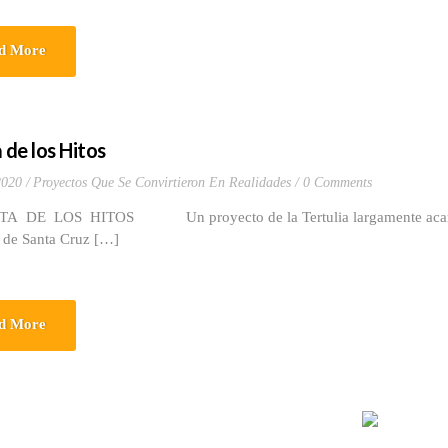
d More
 de los Hitos
2020
Proyectos Que Se Convirtieron En Realidades
0 Comments
DE LOS HITOS Un proyecto de la Tertulia largamente acariciado e
d de Santa Cruz […]
d More