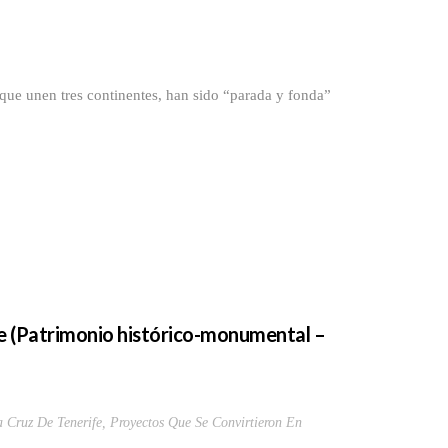
ue unen tres continentes, han sido “parada y fonda”
fe (Patrimonio histórico-monumental –
 Cruz De Tenerife
,
Proyectos Que Se Convirtieron En