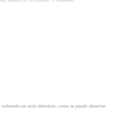
tas
,
Retales De La Historia
0 Comments
 sufriendo un serio deterioro, como se puede observar