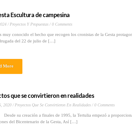
sta Escultura de campesina
2024
Proyectos Y Propuestas
0 Comments
onocido el hecho que recogen los cronistas de la Gesta protagoniz
rugada del 22 de julio de […]
d More
tos que se convirtieron en realidades
6, 2020
Proyectos Que Se Convirtieron En Realidades
0 Comments
 creación a finales de 1995, la Tertulia empezó a proporcionar i
ones del Bicentenario de la Gesta, Así […]