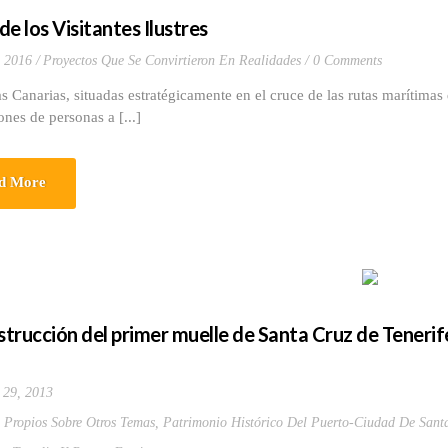
e los Visitantes Ilustres
 2016
Proyectos Que Se Convirtieron En Realidades
0 Comments
rias, situadas estratégicamente en el cruce de las rutas marítimas q
ones de personas a [...]
d More
trucción del primer muelle de Santa Cruz de Teneri
 29, 2013
s Propios Sobre Otros Temas
,
Patrimonio Histórico Del Puerto-Ciudad De Santa