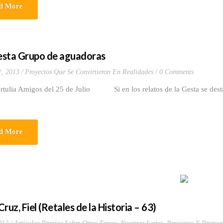
d More
sta Grupo de aguadoras
1, 2013
Proyectos Que Se Convirtieron En Realidades
0 Comments
ertulia Amigos del 25 de Julio Si en los relatos de la Gesta se desta
d More
ruz, Fiel (Retales de la Historia – 63)