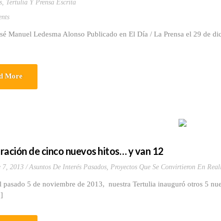
s
,
Tertulia Y Prensa Escrita
nts
osé Manuel Ledesma Alonso Publicado en El Día / La Prensa el 29 de d
d More
ración de cinco nuevos hitos… y van 12
 7, 2013
Asuntos De Interés Pasados
,
Proyectos Que Se Convirtieron En Real
o 5 de noviembre de 2013, nuestra Tertulia inauguró otros 5 nuevos
.]