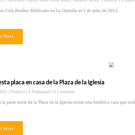
012
Artículos Propios Sobre Otros Temas
,
Nuestras Series
,
Proyectos Y Propues
is Cola Benítez Publicado en La Opinión el 1 de julio de 2012.
d More
ta placa en casa de la Plaza de la Iglesia
 2011
Proyectos Y Propuestas
0 Comments
te norte de la Plaza de la Iglesia existe una histórica casa que está
d More