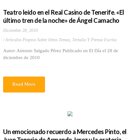
Teatro leído en el Real Casino de Tenerife. «El
último tren de la noche» de Ángel Camacho
Diciembre 28, 2010
Artículos Propios Sobre Otros Temas
,
Tertulia Y Prensa Escrita
Autor: Antonio Salgado Pérez Publicado en El Día el 28 de
diciembre de 2010
Read More
Un emocionado recuerdo a Mercedes Pinto, el
Juan Tenorio de Armando Jerez y la oratoria