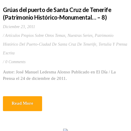
Grúas del puerto de Santa Cruz de Tenerife
(Patrimonio Histórico-Monumental… – 8)
Diciembre 23, 2011
Artículos Propios Sobre Otros Temas
,
Nuestras Series
,
Patrimonio
Histórico Del Puerto-Ciudad De Santa Cruz De Tenerife
,
Tertulia Y Prensa
Escrita
0 Comments
Autor: José Manuel Ledesma Alonso Publicado en El Día / La
Prensa el 24 de diciembre de 2011.
Read More