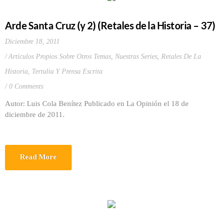
Arde Santa Cruz (y 2) (Retales de la Historia – 37)
Diciembre 18, 2011
Artículos Propios Sobre Otros Temas
,
Nuestras Series
,
Retales De La
Historia
,
Tertulia Y Prensa Escrita
0 Comments
Autor: Luis Cola Benítez Publicado en La Opinión el 18 de
diciembre de 2011.
Read More