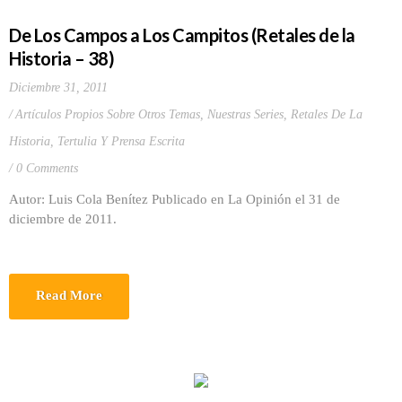
De Los Campos a Los Campitos (Retales de la
Historia – 38)
Diciembre 31, 2011
Artículos Propios Sobre Otros Temas
,
Nuestras Series
,
Retales De La
Historia
,
Tertulia Y Prensa Escrita
0 Comments
Autor: Luis Cola Benítez Publicado en La Opinión el 31 de
diciembre de 2011.
Read More