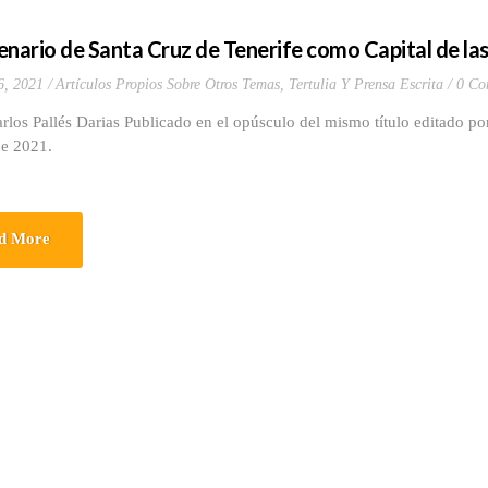
enario de Santa Cruz de Tenerife como Capital de las
6, 2021
Artículos Propios Sobre Otros Temas
,
Tertulia Y Prensa Escrita
0 Co
rlos Pallés Darias Publicado en el opúsculo del mismo título editado po
de 2021.
d More