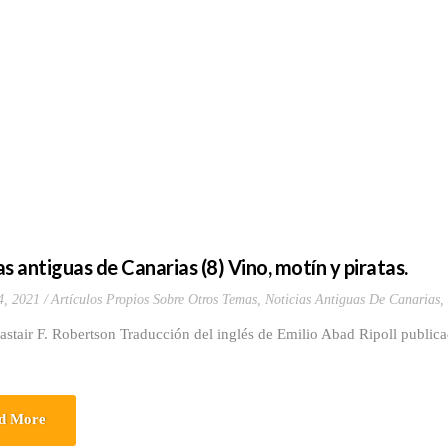
s antiguas de Canarias (8) Vino, motín y piratas.
4, 2021
Artículos Propios Sobre Otros Temas
,
Noticias Antiguas De Canarias
,
astair F. Robertson Traducción del inglés de Emilio Abad Ripoll publica
d More