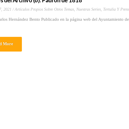
s del Archivo (6). Padrón de 1818
7, 2021
Artículos Propios Sobre Otros Temas
,
Nuestras Series
,
Tertulia Y Pren
arlos Hernández Bento Publicado en la página web del Ayuntamiento de 
d More