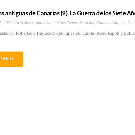
s antiguas de Canarias (9). La Guerra de los Siete Año
1, 2021
Artículos Propios Sobre Otros Temas
,
Noticias
,
Noticias Antiguas De 
astair F. Robertson Traducido del inglés por Emilio Abad Ripoll y publi
d More