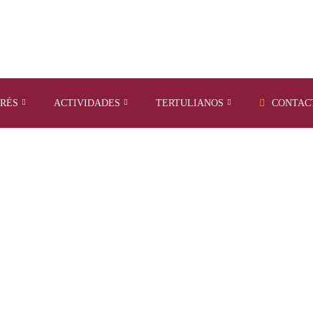
ERÉS
ACTIVIDADES
TERTULIANOS
CONTAC
Y ARCHIVES: OCTUBRE 2021
Home
Archives for octubre 2021