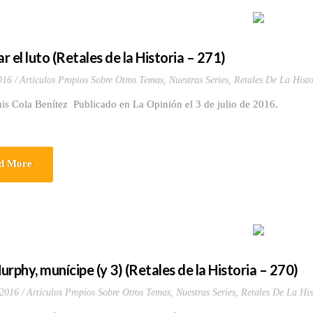
 el luto (Retales de la Historia – 271)
016
Artículos Propios Sobre Otros Temas
,
Nuestras Series
,
Retales De La Histo
uis Cola Benítez Publicado en La Opinión el 3 de julio de 2016.
d More
urphy, munícipe (y 3) (Retales de la Historia – 270)
 2016
Artículos Propios Sobre Otros Temas
,
Nuestras Series
,
Retales De La His