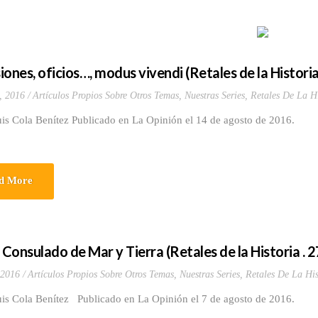
iones, oficios…, modus vivendi (Retales de la Histori
, 2016
Artículos Propios Sobre Otros Temas
,
Nuestras Series
,
Retales De La Hi
uis Cola Benítez Publicado en La Opinión el 14 de agosto de 2016.
d More
 Consulado de Mar y Tierra (Retales de la Historia . 
 2016
Artículos Propios Sobre Otros Temas
,
Nuestras Series
,
Retales De La His
uis Cola Benítez Publicado en La Opinión el 7 de agosto de 2016.