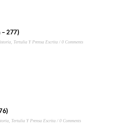
a – 277)
storia
,
Tertulia Y Prensa Escrita
0 Comments
276)
toria
,
Tertulia Y Prensa Escrita
0 Comments