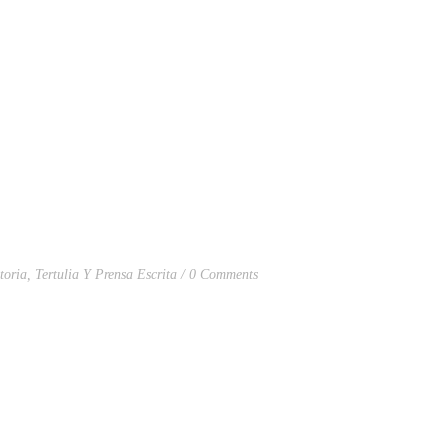
toria
,
Tertulia Y Prensa Escrita
0 Comments