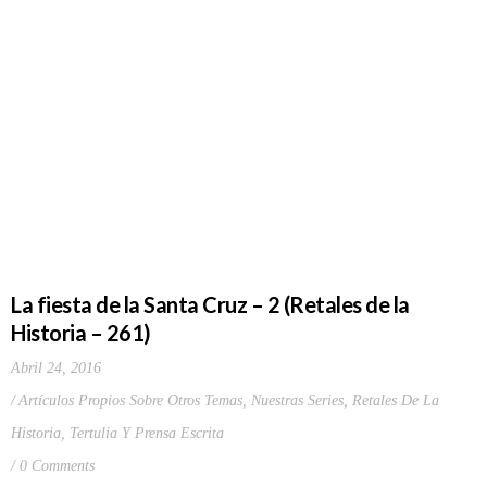
La fiesta de la Santa Cruz – 2 (Retales de la
Historia – 261)
Abril 24, 2016
Artículos Propios Sobre Otros Temas
,
Nuestras Series
,
Retales De La
Historia
,
Tertulia Y Prensa Escrita
0 Comments