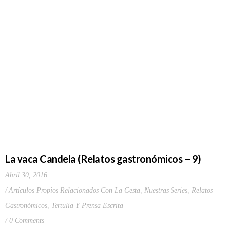
La vaca Candela (Relatos gastronómicos – 9)
Abril 30, 2016
Artículos Propios Relacionados Con La Gesta
,
Nuestras Series
,
Relatos
Gastronómicos
,
Tertulia Y Prensa Escrita
0 Comments