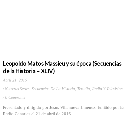
Leopoldo Matos Massieu y su época (Secuencias
de la Historia – XLIV)
Abril 21, 2016
Nuestras Series
,
Secuencias De La Historia
,
Tertulia, Radio Y Television
0 Comments
Presentado y dirigido por Jesús Villanueva Jiménez. Emitido por Es
Radio Canarias el 21 de abril de 2016