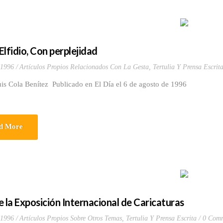
Elfidio, Con perplejidad
 1996
Artículos Propios Relacionados Con La Gesta
,
Tertulia Y Prensa Escrit
is Cola Benítez Publicado en El Día el 6 de agosto de 1996
d More
e la Exposición Internacional de Caricaturas
 1996
Artículos Propios Sobre Otros Temas
,
Tertulia Y Prensa Escrita
0 Comm