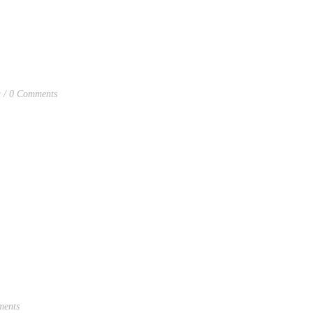
a
0 Comments
ents