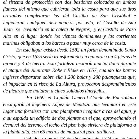
el sistema de protección con dos bastiones colocados en ambos
flancos del mismo que cubrieran toda la costa para que sus tiros
cruzados completaran los del Castillo de San Cristóbal e
impidieran cualquier desembarco; por ello, el Castillo de San
Juan se levantaría en la caleta de Negros, y el Castillo de Paso
Alto en el lugar donde los vientos dominantes y las corrientes
marinas obligaban a los barcos a pasar muy cerca de la costa.
En este lugar existía desde 1582 un fortín denominado Santo
Cristo, que en 1625 sería transformado en baluarte con 4 piezas de
bronce y 4 de hierro. Esta fortaleza recibiría mucho daño durante
el ataque del Almirante Robert Blake en 1657, cuando los barcos
ingleses dispararon sobre ella 1.200 balas y 200 palanquetas que,
al impactar en el risco de La Altura, provocaron desprendimientos
de piedras que mataron a cinco soldados tinerfeños.
En 1669, el Capitán General Conde de Puertollano
encargaría al ingeniero López de Mendoza que levantara en este
lugar una fortaleza con una plataforma irregular a ras del agua, y
a su espalda un edificio de dos plantas en el que, aprovechando el
desnivel del terreno, el techo del piso bajo sirviera de plataforma a
la planta alta, con 65 metros de magistral para artillería.
Debido a que el 18 de diciembre de 1774 un violento