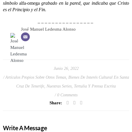
símbolo
alfa-omega
grabado en la pared, que indicaba que Cristo
es el Principio y el Fin.
– – – – – – – – – – – – – – – –
José Manuel Ledesma Alonso
Junio 26, 2022
Artículos Propios Sobre Otros Temas
,
Bienes De Interés Cultural En Santa
Cruz De Tenerife
,
Nuestras Series
,
Tertulia Y Prensa Escrita
0 Comments
Share:
Write A Message