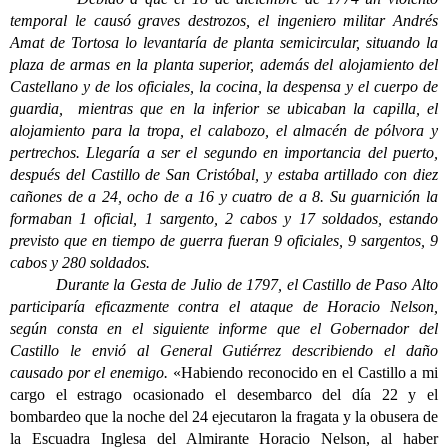
temporal le causó graves destrozos, el ingeniero militar Andrés
Amat de Tortosa lo levantaría de planta semicircular, situando la
plaza de armas en la planta superior, además del alojamiento del
Castellano y de los oficiales, la cocina, la despensa y el cuerpo de
guardia, mientras que en la inferior se ubicaban la capilla, el
alojamiento para la tropa, el calabozo, el almacén de pólvora y
pertrechos. Llegaría a ser el segundo en importancia del puerto,
después del Castillo de San Cristóbal, y estaba artillado con diez
cañones de a 24, ocho de a 16 y cuatro de a 8. Su guarnición la
formaban 1 oficial, 1 sargento, 2 cabos y 17 soldados, estando
previsto que en tiempo de guerra fueran 9 oficiales, 9 sargentos, 9
cabos y 280 soldados.
Durante la Gesta de Julio de 1797, el Castillo de Paso Alto
participaría eficazmente contra el ataque de Horacio Nelson,
según consta en el siguiente informe que el Gobernador del
Castillo le envió al General Gutiérrez describiendo el daño
causado por el enemigo.
«Habiendo reconocido en el Castillo a mi
cargo el estrago ocasionado el desembarco del día 22 y el
bombardeo que la noche del 24 ejecutaron la fragata y la obusera de
la Escuadra Inglesa del Almirante Horacio Nelson, al haber