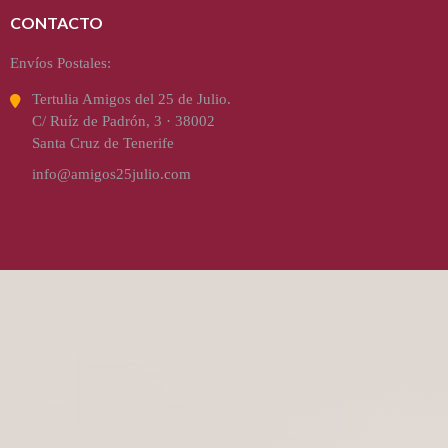
CONTACTO
Envíos Postales:
Tertulia Amigos del 25 de Julio.
C/ Ruíz de Padrón, 3 · 38002
Santa Cruz de Tenerife
info@amigos25julio.com