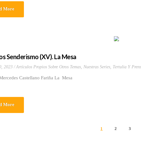
d More
cos Senderismo (XV). La Mesa
0, 2023
Artículos Propios Sobre Otros Temas
,
Nuestras Series
,
Tertulia Y Pren
 Mercedes Castellano Fariña La Mesa
d More
1
2
3