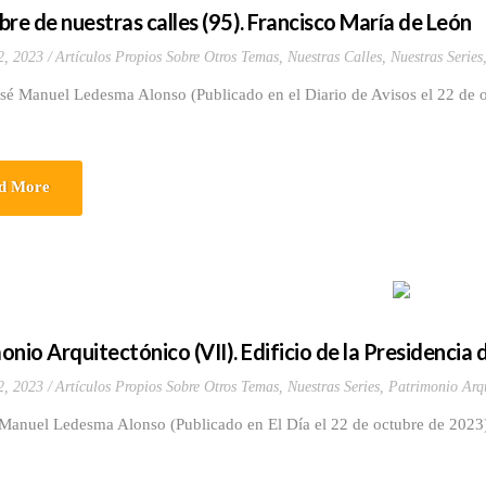
bre de nuestras calles (95). Francisco María de León
2, 2023
Artículos Propios Sobre Otros Temas
,
Nuestras Calles
,
Nuestras Series
osé Manuel Ledesma Alonso (Publicado en el Diario de Avisos el 22 de 
d More
onio Arquitectónico (VII). Edificio de la Presidencia
2, 2023
Artículos Propios Sobre Otros Temas
,
Nuestras Series
,
Patrimonio Arqu
 Manuel Ledesma Alonso (Publicado en El Día el 22 de octubre de 2023)