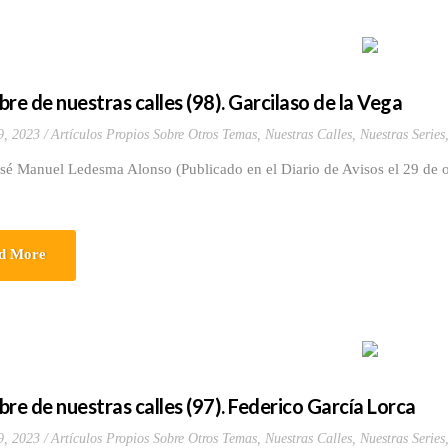
bre de nuestras calles (98). Garcilaso de la Vega
9, 2023
Artículos Propios Sobre Otros Temas
,
Nuestras Calles
,
Nuestras Series
osé Manuel Ledesma Alonso (Publicado en el Diario de Avisos el 29 de 
d More
bre de nuestras calles (97). Federico García Lorca
9, 2023
Artículos Propios Sobre Otros Temas
,
Nuestras Calles
,
Nuestras Series