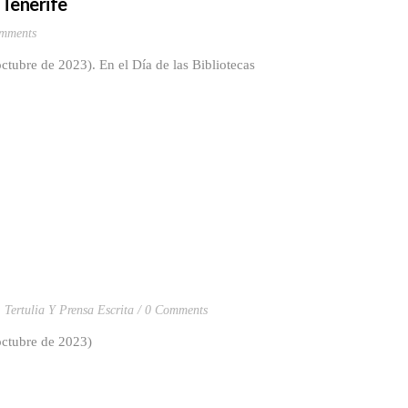
 Tenerife
mments
ctubre de 2023). En el Día de las Bibliotecas
,
Tertulia Y Prensa Escrita
0 Comments
octubre de 2023)