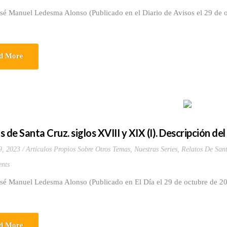
osé Manuel Ledesma Alonso (Publicado en el Diario de Avisos el 29 de 
d More
 de Santa Cruz. siglos XVIII y XIX (I). Descripción de
9, 2023
Artículos Propios Sobre Otros Temas
,
Nuestras Series
,
Relatos De Sant
nts
osé Manuel Ledesma Alonso (Publicado en El Día el 29 de octubre de 2
d More