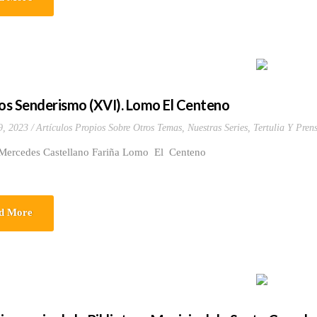
cos Senderismo (XVI). Lomo El Centeno
9, 2023
Artículos Propios Sobre Otros Temas
,
Nuestras Series
,
Tertulia Y Pren
 Mercedes Castellano Fariña Lomo El Centeno
d More