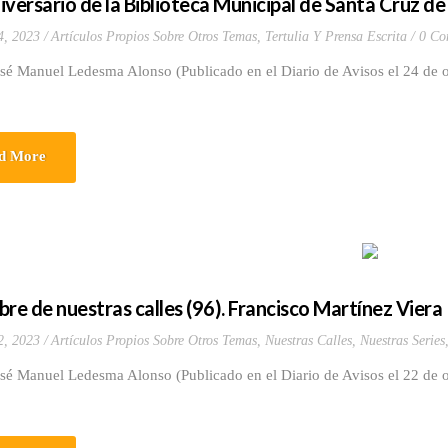
iversario de la Biblioteca Municipal de Santa Cruz de
4, 2023
Artículos Propios Sobre Otros Temas
,
Tertulia Y Prensa Escrita
0 Co
sé Manuel Ledesma Alonso (Publicado en el Diario de Avisos el 24 de o
d More
bre de nuestras calles (96). Francisco Martínez Viera
2, 2023
Artículos Propios Sobre Otros Temas
,
Nuestras Calles
,
Nuestras Series
osé Manuel Ledesma Alonso (Publicado en el Diario de Avisos el 22 de 