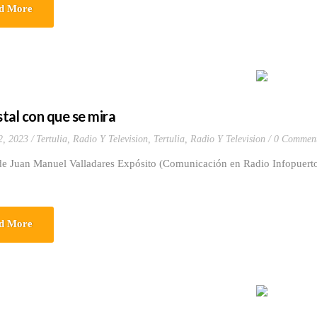
d More
stal con que se mira
2, 2023
Tertulia, Radio Y Television
,
Tertulia, Radio Y Television
0 Commen
de Juan Manuel Valladares Expósito (Comunicación en Radio Infopuerto
d More