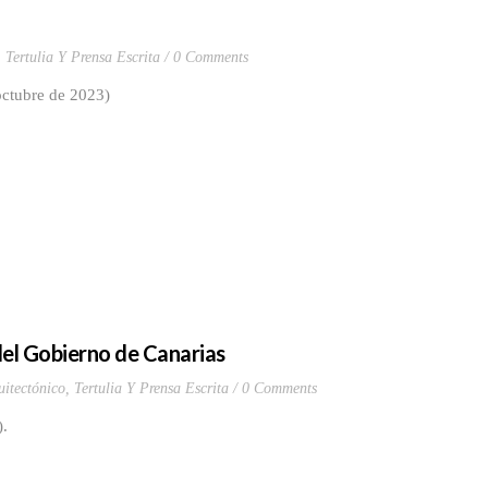
,
Tertulia Y Prensa Escrita
0 Comments
octubre de 2023)
 del Gobierno de Canarias
itectónico
,
Tertulia Y Prensa Escrita
0 Comments
.