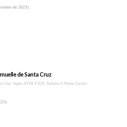
octubre de 2023)
l muelle de Santa Cruz
a Cruz. Siglos XVIII Y XIX
,
Tertulia Y Prensa Escrita
023).