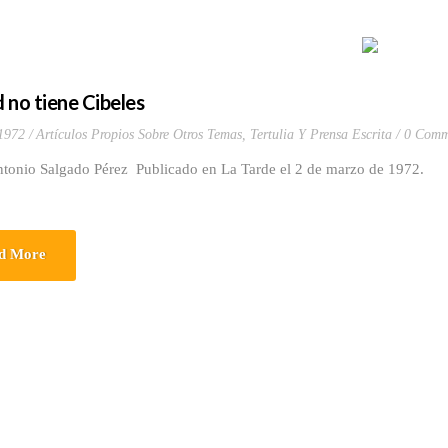
 no tiene Cibeles
1972
Artículos Propios Sobre Otros Temas
,
Tertulia Y Prensa Escrita
0 Comm
ntonio Salgado Pérez Publicado en La Tarde el 2 de marzo de 1972.
d More