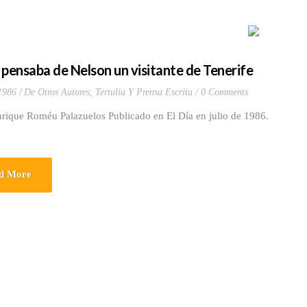
 pensaba de Nelson un visitante de Tenerife
 1986
De Otros Autores
,
Tertulia Y Prensa Escrita
0 Comments
nrique Roméu Palazuelos Publicado en El Día en julio de 1986.
d More