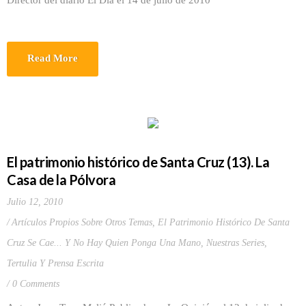
Director del diario El Día el 14 de julio de 2010
Read More
El patrimonio histórico de Santa Cruz (13). La
Casa de la Pólvora
Julio 12, 2010
Artículos Propios Sobre Otros Temas
,
El Patrimonio Histórico De Santa
Cruz Se Cae... Y No Hay Quien Ponga Una Mano
,
Nuestras Series
,
Tertulia Y Prensa Escrita
0 Comments