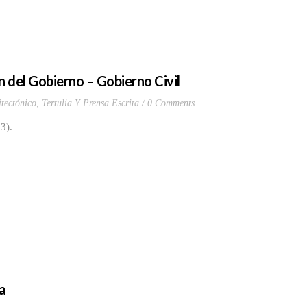
n del Gobierno – Gobierno Civil
tectónico
,
Tertulia Y Prensa Escrita
0 Comments
3).
a