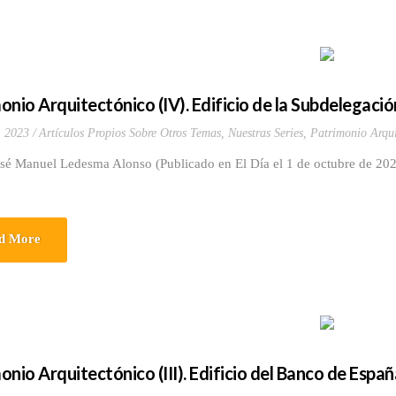
onio Arquitectónico (IV). Edificio de la Subdelegació
, 2023
Artículos Propios Sobre Otros Temas
,
Nuestras Series
,
Patrimonio Arqui
osé Manuel Ledesma Alonso (Publicado en El Día el 1 de octubre de 202
d More
onio Arquitectónico (III). Edificio del Banco de Españ