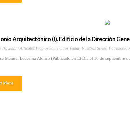
onio Arquitectónico (I). Edificio de la Dirección Gene
e 10, 2023
Artículos Propios Sobre Otros Temas
,
Nuestras Series
,
Patrimonio A
osé Manuel Ledesma Alonso (Publicado en El Día el 10 de septiembre d
d More