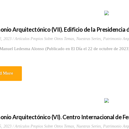
onio Arquitectónico (VII). Edificio de la Presidencia
2, 2023
Artículos Propios Sobre Otros Temas
,
Nuestras Series
,
Patrimonio Arqu
 Manuel Ledesma Alonso (Publicado en El Día el 22 de octubre de 2023)
d More
onio Arquitectónico (VI). Centro Internacional de Fe
5, 2023
Artículos Propios Sobre Otros Temas
,
Nuestras Series
,
Patrimonio Arqu