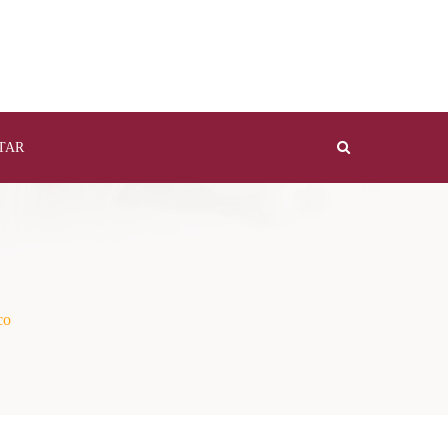
TAR
co