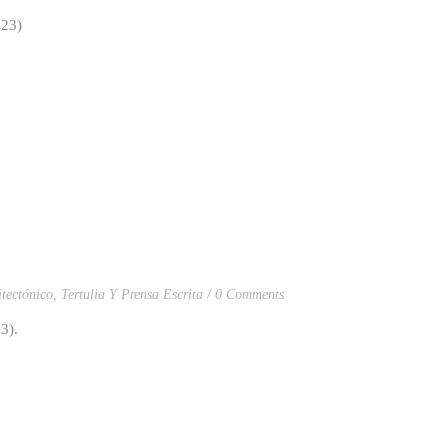
023)
tectónico
,
Tertulia Y Prensa Escrita
0 Comments
3).