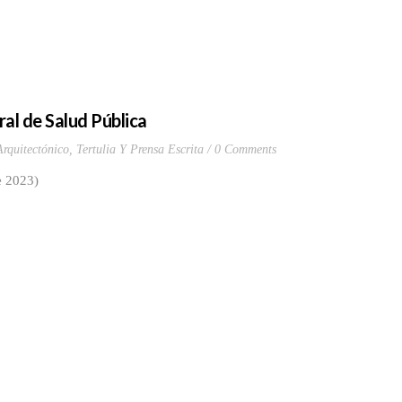
ral de Salud Pública
rquitectónico
,
Tertulia Y Prensa Escrita
0 Comments
e 2023)