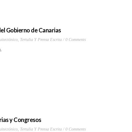
 del Gobierno de Canarias
itectónico
,
Tertulia Y Prensa Escrita
0 Comments
.
rias y Congresos
itectónico
,
Tertulia Y Prensa Escrita
0 Comments