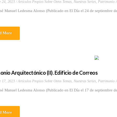
e 24, 2023
Artículos Propios Sobre Otros Temas
,
Nuestras Series
,
Patrimonio A
osé Manuel Ledesma Alonso (Publicado en El Día el 24 de septiembre d
d More
onio Arquitectónico (II). Edificio de Correos
e 17, 2023
Artículos Propios Sobre Otros Temas
,
Nuestras Series
,
Patrimonio A
osé Manuel Ledesma Alonso (Publicado en El Día el 17 de septiembre d
d More