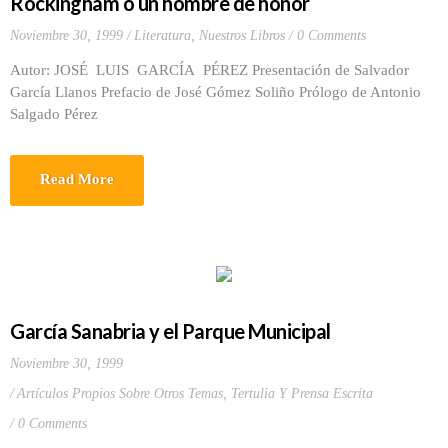
Rockingham o un hombre de honor
Noviembre 30, 1999
Literatura
,
Nuestros Libros
0 Comments
Autor: JOSÉ LUIS GARCÍA PÉREZ Presentación de Salvador
García Llanos Prefacio de José Gómez Soliño Prólogo de Antonio
Salgado Pérez
Read More
García Sanabria y el Parque Municipal
Noviembre 30, 1999
Artículos Propios Sobre Otros Temas
,
Tertulia Y Prensa Escrita
0 Comments