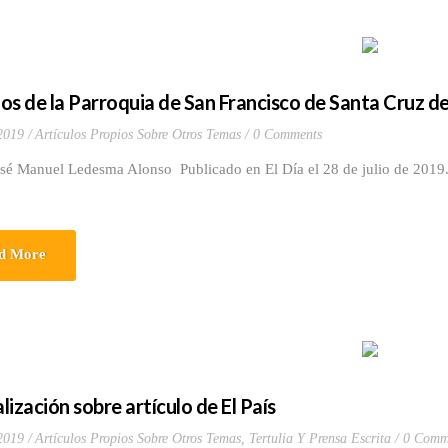
os de la Parroquia de San Francisco de Santa Cruz de
 2019
Artículos Propios Sobre Otros Temas
0 Comments
osé Manuel Ledesma Alonso Publicado en El Día el 28 de julio de 201
d More
ización sobre artículo de El País
 2019
Artículos Propios Sobre Otros Temas
,
Tertulia Y Prensa Escrita
0 Comm