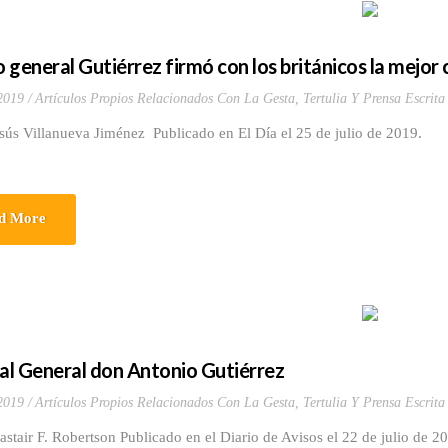
o general Gutiérrez firmó con los británicos la mejor 
 2019
Artículos Propios Relacionados Con La Gesta
,
Tertulia Y Prensa Escrita
esús Villanueva Jiménez Publicado en El Día el 25 de julio de 2019.
d More
 al General don Antonio Gutiérrez
 2019
Artículos Propios Relacionados Con La Gesta
,
Tertulia Y Prensa Escrita
astair F. Robertson Publicado en el Diario de Avisos el 22 de julio de 