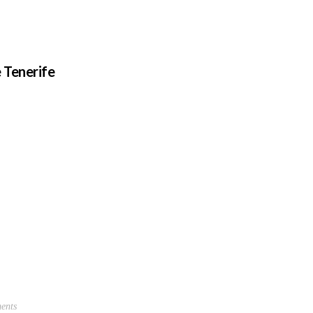
 Tenerife
9.
ents