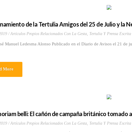
amiento de la Tertulia Amigos del 25 de Julio y la N
 2019
Artículos Propios Relacionados Con La Gesta
,
Tertulia Y Prensa Escrita
osé Manuel Ledesma Alonso Publicado en el Diario de Avisos el 21 de j
d More
oriam belli: El cañón de campaña británico tomado a l
 2019
Artículos Propios Relacionados Con La Gesta
,
Tertulia Y Prensa Escrita