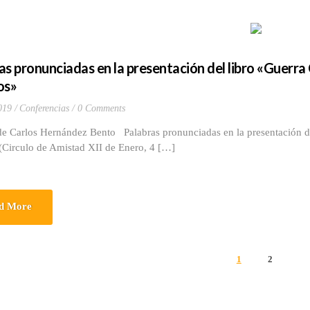
s pronunciadas en la presentación del libro «Guerra Ci
os»
019
Conferencias
0 Comments
e Carlos Hernández Bento Palabras pronunciadas en la presentación del l
(Circulo de Amistad XII de Enero, 4 […]
d More
1
2