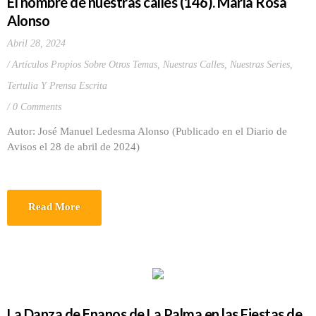
El nombre de nuestras calles (146). María Rosa
Alonso
Abril 28, 2024
Artículos Propios Sobre Otros Temas
,
Nuestras Calles
,
Nuestras Series
,
Tertulia Y Prensa Escrita
0 Comments
Autor: José Manuel Ledesma Alonso (Publicado en el Diario de
Avisos el 28 de abril de 2024)
Read More
La Danza de Enanos de La Palma en las Fiestas de