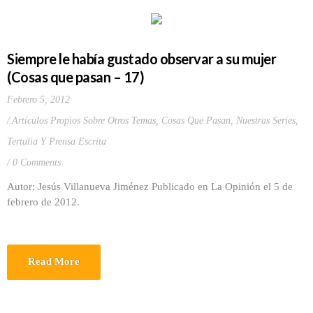
Siempre le había gustado observar a su mujer
(Cosas que pasan – 17)
Febrero 5, 2012
Artículos Propios Sobre Otros Temas
,
Cosas Que Pasan
,
Nuestras Series
,
Tertulia Y Prensa Escrita
0 Comments
Autor: Jesús Villanueva Jiménez Publicado en La Opinión el 5 de
febrero de 2012.
Read More