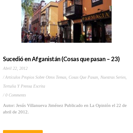
Sucedió en Afganistán (Cosas que pasan – 23)
Abril 22, 2012
Artículos Propios Sobre Otros Temas
,
Cosas Que Pasan
,
Nuestras Series
,
Tertulia Y Prensa Escrita
0 Comments
Autor: Jesús Villanueva Jiménez Publicado en La Opinión el 22 de
abril de 2012.