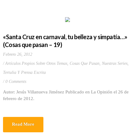
«Santa Cruz en carnaval, tu belleza y simpatía…»
(Cosas que pasan – 19)
Febrero 26, 2012
Artículos Propios Sobre Otros Temas
,
Cosas Que Pasan
,
Nuestras Series
,
Tertulia Y Prensa Escrita
0 Comments
Autor: Jesús Villanueva Jiménez Publicado en La Opinión el 26 de
febrero de 2012.
Read More