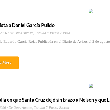
ista a Daniel García Pulido
 2026
De Otros Autores
,
Tertulia Y Prensa Escrita
e Eduardo García Rojas Publicada en el Diario de Avisos el 2 de agost
d More
alla en que Santa Cruz dejó sin brazo a Nelson y que 
 2026
De Otros Autores
,
Tertulia Y Prensa Escrita